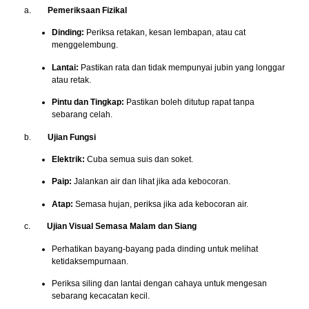
a.
Pemeriksaan Fizikal
Dinding:
Periksa retakan, kesan lembapan, atau cat
menggelembung.
Lantai:
Pastikan rata dan tidak mempunyai jubin yang longgar
atau retak.
Pintu dan Tingkap:
Pastikan boleh ditutup rapat tanpa
sebarang celah.
b.
Ujian Fungsi
Elektrik:
Cuba semua suis dan soket.
Paip:
Jalankan air dan lihat jika ada kebocoran.
Atap:
Semasa hujan, periksa jika ada kebocoran air.
c.
Ujian Visual Semasa Malam dan Siang
Perhatikan bayang-bayang pada dinding untuk melihat
ketidaksempurnaan.
Periksa siling dan lantai dengan cahaya untuk mengesan
sebarang kecacatan kecil.