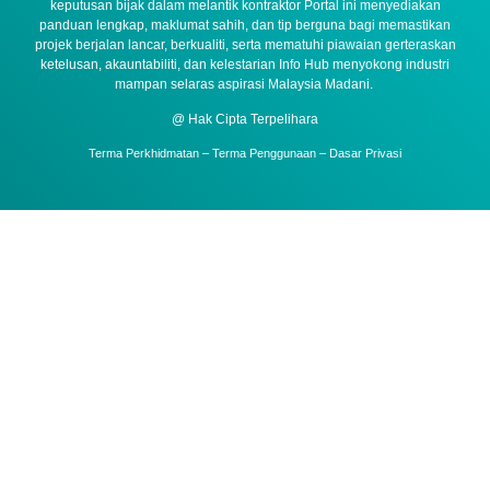
keputusan bijak dalam melantik kontraktor Portal ini menyediakan
panduan lengkap, maklumat sahih, dan tip berguna bagi memastikan
projek berjalan lancar, berkualiti, serta mematuhi piawaian gerteraskan
ketelusan, akauntabiliti, dan kelestarian Info Hub menyokong industri
mampan selaras aspirasi Malaysia Madani.
@ Hak Cipta Terpelihara
Terma Perkhidmatan – Terma Penggunaan – Dasar Privasi